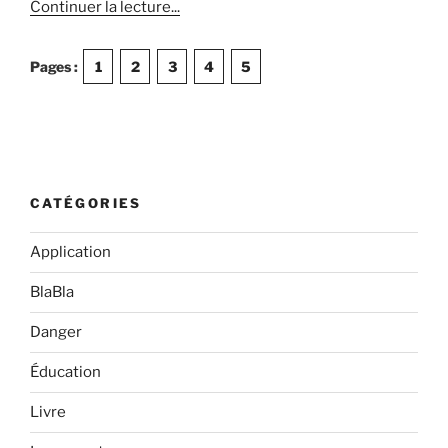
de
Continuer la lecture
...
« Choisir
son
Pages :
1
2
3
4
5
véhicule
de
chasseur
de
tornade »
CATÉGORIES
Application
BlaBla
Danger
Éducation
Livre