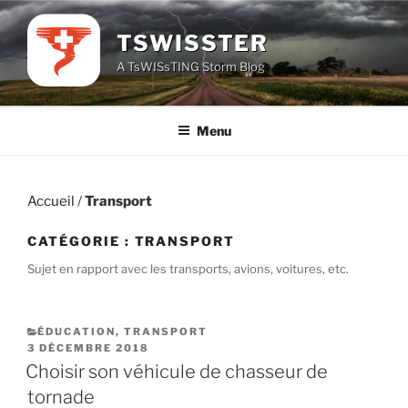
Aller
au
TSWISSTER
contenu
A TsWISsTING Storm Blog
principal
Menu
Accueil
/
Transport
CATÉGORIE :
TRANSPORT
Sujet en rapport avec les transports, avions, voitures, etc.
CATÉGORIES
ÉDUCATION
,
TRANSPORT
PUBLIÉ
3 DÉCEMBRE 2018
LE
Choisir son véhicule de chasseur de
tornade