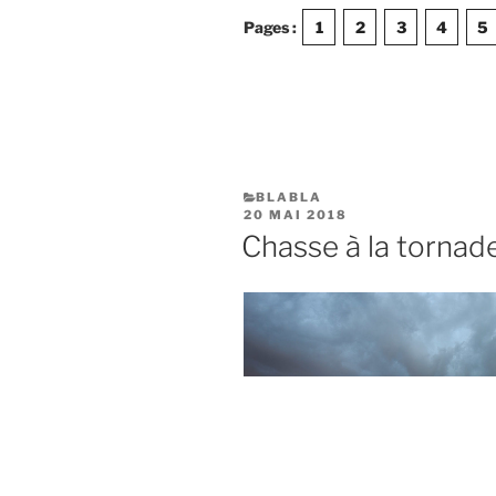
et
Pages :
1
2
3
4
5
règles
de
sécurité
élémentaire
CATÉGORIES
BLABLA
PUBLIÉ
20 MAI 2018
LE
Chasse à la torn