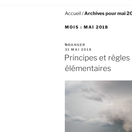
Accueil
/
Archives pour mai 2
MOIS :
MAI 2018
CATÉGORIES
DANGER
PUBLIÉ
31 MAI 2018
LE
Principes et règles
élémentaires