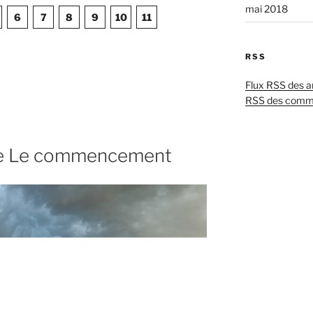
mai 2018
6
7
8
9
10
11
RSS
s »
Flux RSS des ar
RSS des comm
ade Le commencement