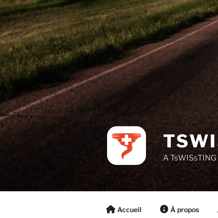
TSWI
A TsWISsTING 
Accueil
À propos