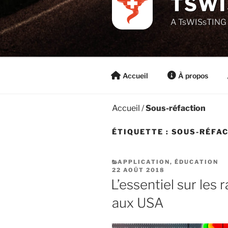
TSWI
A TsWISsTING 
Accueil
À propos
Accueil
/
Sous-réfaction
ÉTIQUETTE :
SOUS-RÉFA
CATÉGORIES
APPLICATION
,
ÉDUCATION
PUBLIÉ
22 AOÛT 2018
LE
L’essentiel sur les
aux USA