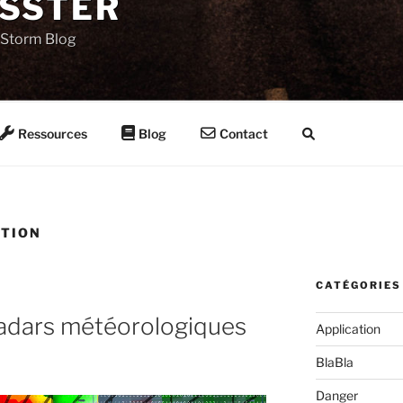
SSTER
Storm Blog
Ressources
Blog
Contact
CTION
CATÉGORIES
 radars météorologiques
Application
BlaBla
Danger