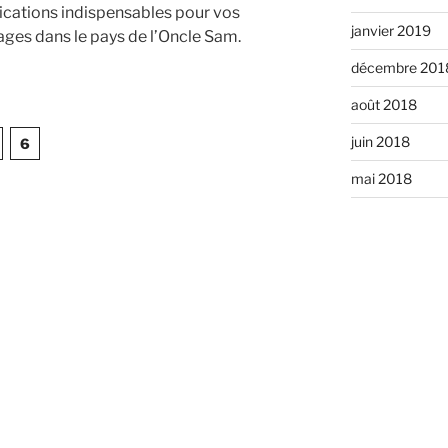
lications indispensables pour vos
janvier 2019
ages dans le pays de l’Oncle Sam.
décembre 201
août 2018
l
juin 2018
6
mai 2018
giques
RSS
Flux RSS des ar
RSS des comm