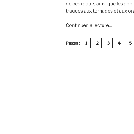
de ces radars ainsi que les app
traques aux tornades et aux or
de
Continuer la lecture
...
« L’essentie
sur
Pages :
1
2
3
4
5
les
radars
météorolo
aux
USA »