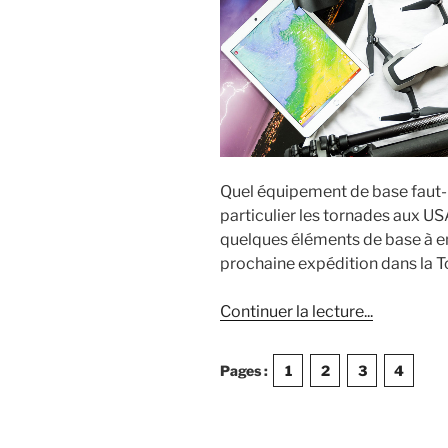
Quel équipement de base faut-il
particulier les tornades aux US
quelques éléments de base à e
prochaine expédition dans la T
de
Continuer la lecture
...
« L’équipe
de
Pages :
1
2
3
4
base
du
chasseur