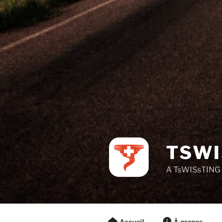
TSWI
A TsWISsTING 
Accueil
À propos