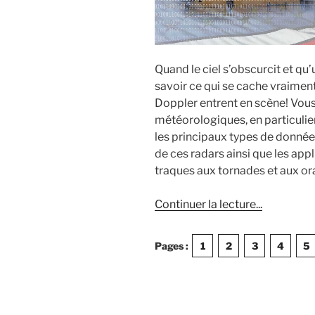
Quand le ciel s’obscurcit et qu’u
savoir ce qui se cache vraiment à
Doppler entrent en scène! Vous 
météorologiques, en particulie
les principaux types de données 
de ces radars ainsi que les app
traques aux tornades et aux or
de
Continuer la lecture
...
« L’essentie
sur
Pages :
1
2
3
4
5
les
radars
météorolo
aux