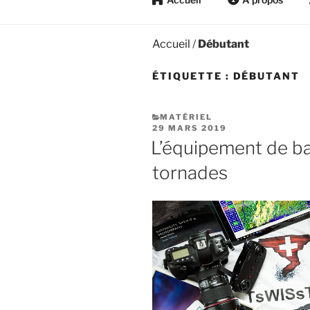
Accueil
/
Débutant
ÉTIQUETTE :
DÉBUTANT
CATÉGORIES
MATÉRIEL
PUBLIÉ
29 MARS 2019
LE
L’équipement de b
tornades