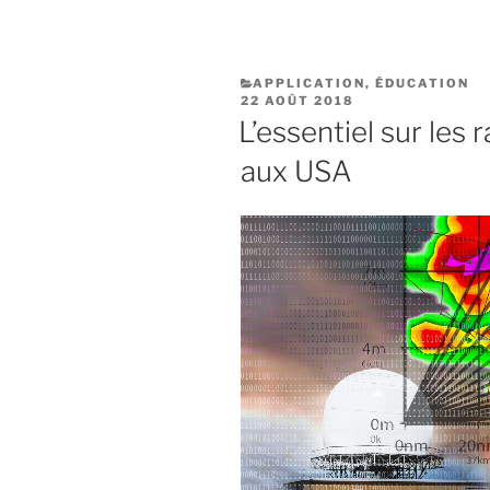
de
tornades »
CATÉGORIES
APPLICATION
,
ÉDUCATION
PUBLIÉ
22 AOÛT 2018
LE
L’essentiel sur les
aux USA